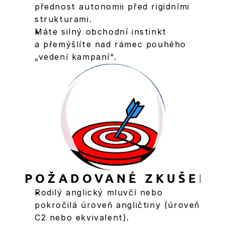
přednost autonomii před rigidními 
strukturami.
Máte silný obchodní instinkt 
a přemýšlíte nad rámec pouhého 
„vedení kampaní“.
POŽADOVANÉ ZKUŠENO
Rodilý anglický mluvčí nebo 
pokročilá úroveň angličtiny (úroveň 
C2 nebo ekvivalent).