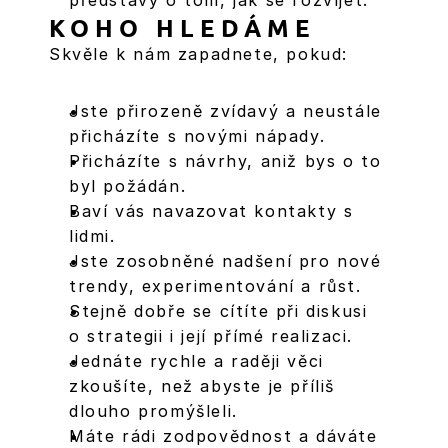
představy o tom, jak se rozvíjet.
KOHO HLEDÁME
Skvěle k nám zapadnete, pokud:
Jste přirozeně zvídavý a neustále 
přicházíte s novými nápady.
Přicházíte s návrhy, aniž bys o to 
byl požádán.
Baví vás navazovat kontakty s 
lidmi.
Jste zosobněné nadšení pro nové 
trendy, experimentování a růst.
Stejně dobře se cítíte při diskusi 
o strategii i její přímé realizaci.
Jednáte rychle a raději věci 
zkoušíte, než abyste je příliš 
dlouho promýšleli.
Máte rádi zodpovědnost a dáváte 