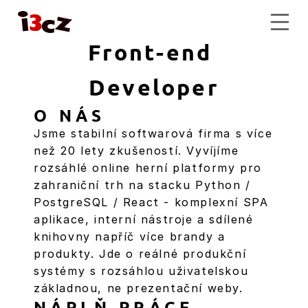
Senior JavaScript 
Front-end 
Developer
O NÁS
Jsme stabilní softwarová firma s více 
než 20 lety zkušeností. Vyvíjíme 
rozsáhlé online herní platformy pro 
zahraniční trh na stacku Python / 
PostgreSQL / React - komplexní SPA 
aplikace, interní nástroje a sdílené 
knihovny napříč více brandy a 
produkty. Jde o reálné produkční 
systémy s rozsáhlou uživatelskou 
základnou, ne prezentační weby.
NÁPLŇ PRÁCE